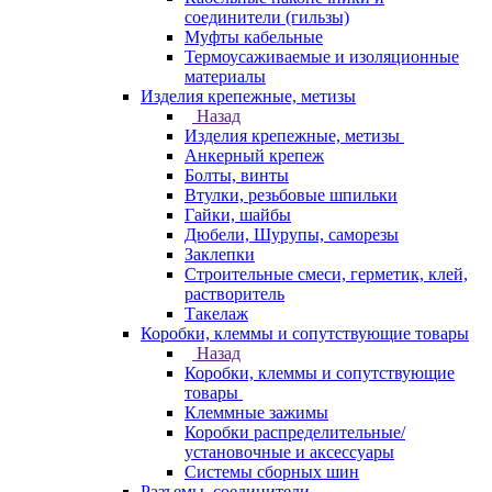
соединители (гильзы)
Муфты кабельные
Термоусаживаемые и изоляционные
материалы
Изделия крепежные, метизы
Назад
Изделия крепежные, метизы
Анкерный крепеж
Болты, винты
Втулки, резьбовые шпильки
Гайки, шайбы
Дюбели, Шурупы, саморезы
Заклепки
Строительные смеси, герметик, клей,
растворитель
Такелаж
Коробки, клеммы и сопутствующие товары
Назад
Коробки, клеммы и сопутствующие
товары
Клеммные зажимы
Коробки распределительные/
установочные и аксессуары
Системы сборных шин
Разъемы, соединители