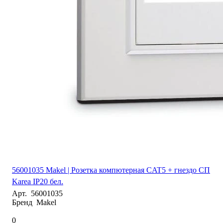
56001035 Makel | Розетка компютерная CAT5 + гнездо СП
Karea IP20 бел.
Арт.
56001035
Бренд
Makel
0