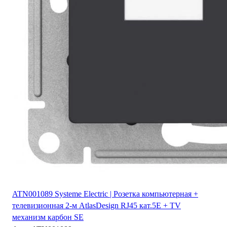
ATN001089 Systeme Electric | Розетка компьютерная +
телевизионная 2-м AtlasDesign RJ45 кат.5E + TV
механизм карбон SE