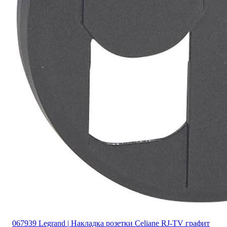
067939 Legrand | Накладка розетки Celiane RJ-TV графит