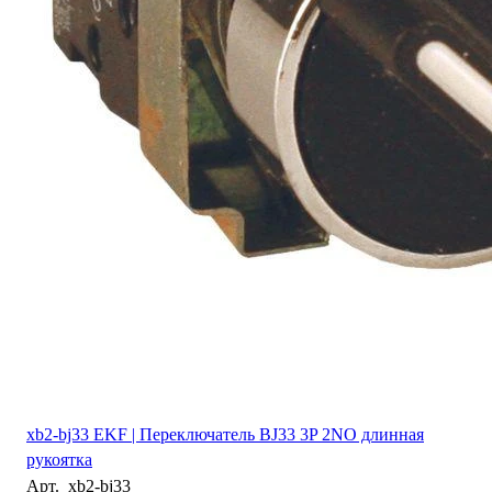
xb2-bj33 EKF | Переключатель BJ33 3P 2NO длинная
рукоятка
Арт.
xb2-bj33