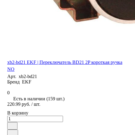
xb2-bd21 EKF | Переключатель BD21 2P короткая ручка
NO
Арт.
xb2-bd21
Бренд
EKF
0
Есть в наличии (159 шт.)
220.99 руб.
/ шт.
В корзину