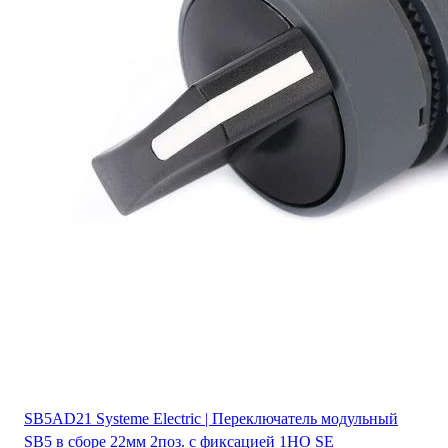
SB5AD21 Systeme Electric | Переключатель модульный
SB5 в сборе 22мм 2поз. с фиксацией 1НО SE