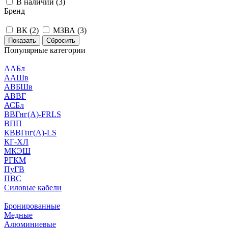
В наличии (
3
)
Бренд
ВК (
2
)
МЗВА (
3
)
Сбросить
Популярные категории
ААБл
ААШв
АВБШв
АВВГ
АСБл
ВВГнг(А)-FRLS
ВПП
КВВГнг(А)-LS
КГ-ХЛ
МКЭШ
РГКМ
ПуГВ
ПВС
Силовые кабели
Бронированные
Медные
Алюминиевые