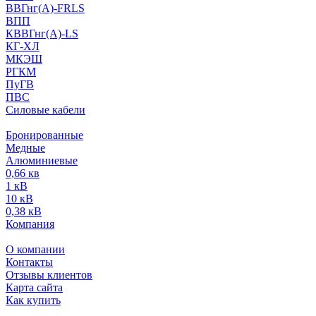
ВВГнг(А)-FRLS
ВПП
КВВГнг(А)-LS
КГ-ХЛ
МКЭШ
РГКМ
ПуГВ
ПВС
Силовые кабели
Бронированные
Медные
Алюминиевые
0,66 кв
1 кВ
10 кВ
0,38 кВ
Компания
О компании
Контакты
Отзывы клиентов
Карта сайта
Как купить