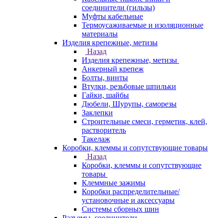
соединители (гильзы)
Муфты кабельные
Термоусаживаемые и изоляционные
материалы
Изделия крепежные, метизы
Назад
Изделия крепежные, метизы
Анкерный крепеж
Болты, винты
Втулки, резьбовые шпильки
Гайки, шайбы
Дюбели, Шурупы, саморезы
Заклепки
Строительные смеси, герметик, клей,
растворитель
Такелаж
Коробки, клеммы и сопутствующие товары
Назад
Коробки, клеммы и сопутствующие
товары
Клеммные зажимы
Коробки распределительные/
установочные и аксессуары
Системы сборных шин
Разъемы, соединители