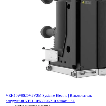
VEH10W0620V2V2M Systeme Electric | Выключатель
вакуумный VEH 10/630/20/210 выкатн. SE