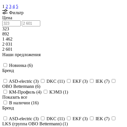
1
2
3
4
5
Фильтр
Цена
323
892
1 462
2 031
2 601
Наши предложения
Новинка (
6
)
Бренд
ASD-electric (
3
)
DKC (
11
)
EKF (
3
)
IEK (
7
)
OBO Bettermann (
6
)
КМ-Профиль (
4
)
КЭМЗ (
1
)
Показать все
В наличии (
16
)
Бренд
ASD-electric (
3
)
DKC (
11
)
EKF (
3
)
IEK (
7
)
LKS (группа OBO Bettermann) (
1
)