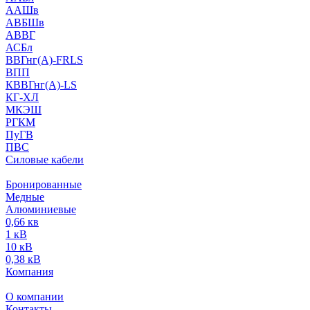
ААШв
АВБШв
АВВГ
АСБл
ВВГнг(А)-FRLS
ВПП
КВВГнг(А)-LS
КГ-ХЛ
МКЭШ
РГКМ
ПуГВ
ПВС
Силовые кабели
Бронированные
Медные
Алюминиевые
0,66 кв
1 кВ
10 кВ
0,38 кВ
Компания
О компании
Контакты