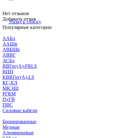
Нет отзывов
Добавить отзыв
Назад к списку
Популярные категории
ААБл
ААШв
АВБШв
АВВГ
АСБл
ВВГнг(А)-FRLS
ВПП
КВВГнг(А)-LS
КГ-ХЛ
МКЭШ
РГКМ
ПуГВ
ПВС
Силовые кабели
Бронированные
Медные
Алюминиевые