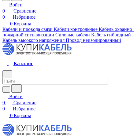
Войти
0
Сравнение
0
Избранное
0
Корзина
Кабели и провода связи
Кабели контрольные
Кабель охранно-
пожарной сигнализации
Силовые кабели
Кабель гибридный
Кабель высокого напряжения
Провод неизолированный
Каталог
Войти
0
Сравнение
0
Избранное
0
Корзина