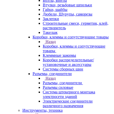
Болты, винты
Втулки, резьбовые шпильки
Гайки, шайбы
Дюбели, Шурупы, саморезы
Заклепки
Строительные смеси, герметик, клей,
растворитель
Такелаж
Коробки, клеммы и сопутствующие товары
Назад
Коробки, клеммы и сопутствующие
товары
Клеммные зажимы
Коробки распределительные/
установочные и аксессуары
Системы сборных шин
Разъемы, соединители
Назад
Разъемы, соединители
Разъемы силовые
Система штекерного монтажа
электросети зданий
Электрические соединители
различного назначения
Инструменты, техника