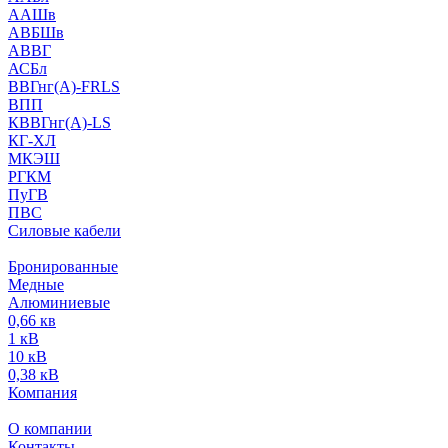
ААШв
АВБШв
АВВГ
АСБл
ВВГнг(А)-FRLS
ВПП
КВВГнг(А)-LS
КГ-ХЛ
МКЭШ
РГКМ
ПуГВ
ПВС
Силовые кабели
Бронированные
Медные
Алюминиевые
0,66 кв
1 кВ
10 кВ
0,38 кВ
Компания
О компании
Контакты