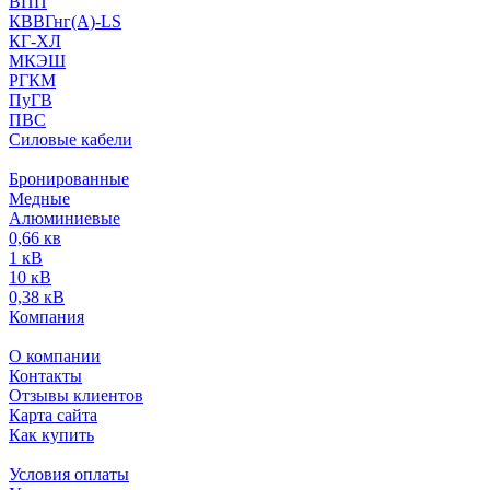
ВПП
КВВГнг(А)-LS
КГ-ХЛ
МКЭШ
РГКМ
ПуГВ
ПВС
Силовые кабели
Бронированные
Медные
Алюминиевые
0,66 кв
1 кВ
10 кВ
0,38 кВ
Компания
О компании
Контакты
Отзывы клиентов
Карта сайта
Как купить
Условия оплаты