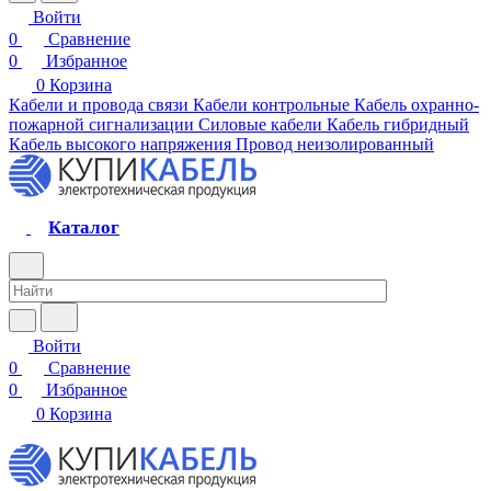
Войти
0
Сравнение
0
Избранное
0
Корзина
Кабели и провода связи
Кабели контрольные
Кабель охранно-
пожарной сигнализации
Силовые кабели
Кабель гибридный
Кабель высокого напряжения
Провод неизолированный
Каталог
Войти
0
Сравнение
0
Избранное
0
Корзина