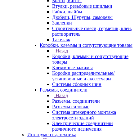
Болты, винты
Втулки, резьбовые шпильки
Гайки, шайбы
Дюбели, Шурупы, саморезы
Заклепки
Строительные смеси, герметик, клей,
растворитель
Такелаж
Коробки, клеммы и сопутствующие товары
Назад
Коробки, клеммы и сопутствующие
товары
Клеммные зажимы
Коробки распределительные/
установочные и аксессуары
Системы сборных шин
Разъемы, соединители
Назад
Разъемы, соединители
Разъемы силовые
Система штекерного монтажа
электросети зданий
Электрические соединители
различного назначения
Инструменты, техника