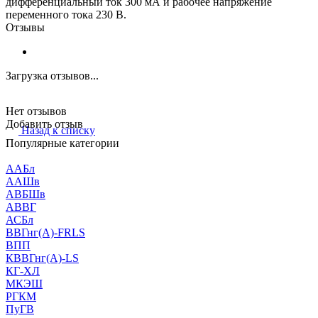
дифференциальный ток 300 мА и рабочее напряжение
переменного тока 230 В.
Отзывы
Загрузка отзывов...
Нет отзывов
Добавить отзыв
Назад к списку
Популярные категории
ААБл
ААШв
АВБШв
АВВГ
АСБл
ВВГнг(А)-FRLS
ВПП
КВВГнг(А)-LS
КГ-ХЛ
МКЭШ
РГКМ
ПуГВ