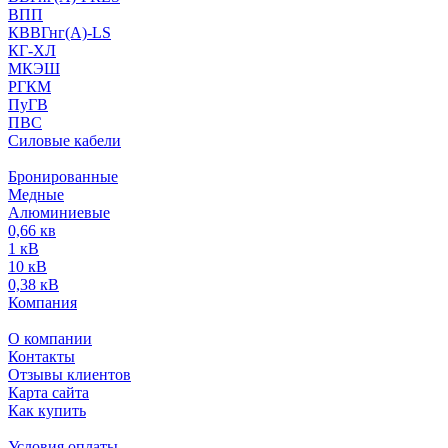
ВПП
КВВГнг(А)-LS
КГ-ХЛ
МКЭШ
РГКМ
ПуГВ
ПВС
Силовые кабели
Бронированные
Медные
Алюминиевые
0,66 кв
1 кВ
10 кВ
0,38 кВ
Компания
О компании
Контакты
Отзывы клиентов
Карта сайта
Как купить
Условия оплаты