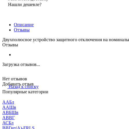
Нашли дешевле?
Описание
Отзывы
Двухполюсное устройство защитного отключения на номиналь
Отзывы
Загрузка отзывов...
Нет отзывов
Добавить отзыв
Назад к списку
Популярные категории
ААБл
ААШв
АВБШв
АВВГ
АСБл
ВВГнг(А)-FRLS