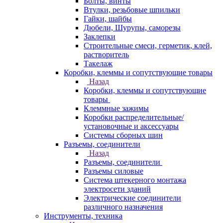
Болты, винты
Втулки, резьбовые шпильки
Гайки, шайбы
Дюбели, Шурупы, саморезы
Заклепки
Строительные смеси, герметик, клей,
растворитель
Такелаж
Коробки, клеммы и сопутствующие товары
Назад
Коробки, клеммы и сопутствующие
товары
Клеммные зажимы
Коробки распределительные/
установочные и аксессуары
Системы сборных шин
Разъемы, соединители
Назад
Разъемы, соединители
Разъемы силовые
Система штекерного монтажа
электросети зданий
Электрические соединители
различного назначения
Инструменты, техника