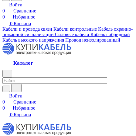
Войти
0
Сравнение
0
Избранное
0
Корзина
Кабели и провода связи
Кабели контрольные
Кабель охранно-
пожарной сигнализации
Силовые кабели
Кабель гибридный
Кабель высокого напряжения
Провод неизолированный
Каталог
Войти
0
Сравнение
0
Избранное
0
Корзина