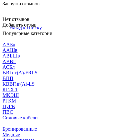
Загрузка отзывов...
Нет отзывов
Добавить отзыв
Назад к списку
Популярные категории
ААБл
ААШв
АВБШв
АВВГ
АСБл
ВВГнг(А)-FRLS
ВПП
КВВГнг(А)-LS
КГ-ХЛ
МКЭШ
РГКМ
ПуГВ
ПВС
Силовые кабели
Бронированные
Медные