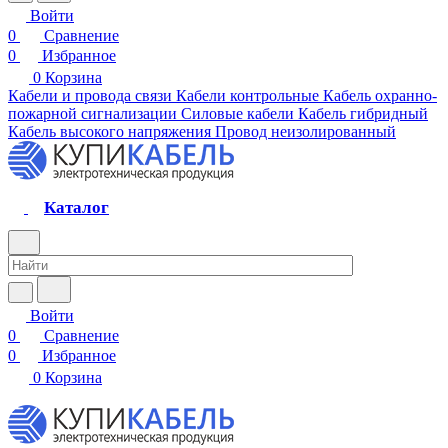
Войти
0
Сравнение
0
Избранное
0
Корзина
Кабели и провода связи
Кабели контрольные
Кабель охранно-
пожарной сигнализации
Силовые кабели
Кабель гибридный
Кабель высокого напряжения
Провод неизолированный
Каталог
Войти
0
Сравнение
0
Избранное
0
Корзина