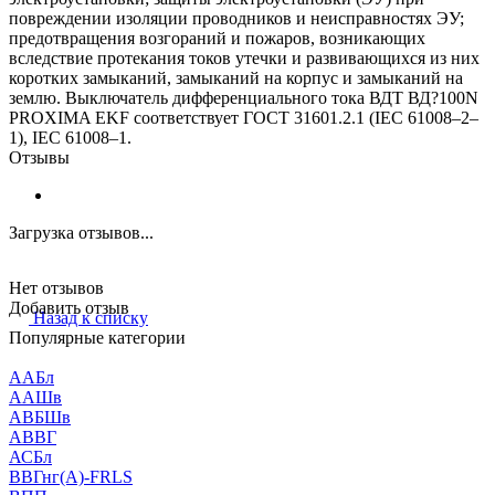
повреждении изоляции проводников и неисправностях ЭУ;
предотвращения возгораний и пожаров, возникающих
вследствие протекания токов утечки и развивающихся из них
коротких замыканий, замыканий на корпус и замыканий на
землю. Выключатель дифференциального тока ВДТ ВД?100N
PROXIMA EKF соответствует ГОСТ 31601.2.1 (IEC 61008–2–
1), IEC 61008–1.
Отзывы
Загрузка отзывов...
Нет отзывов
Добавить отзыв
Назад к списку
Популярные категории
ААБл
ААШв
АВБШв
АВВГ
АСБл
ВВГнг(А)-FRLS