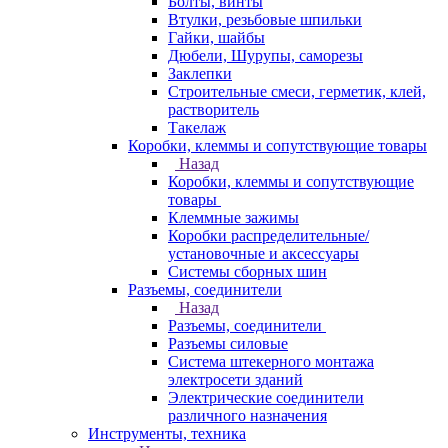
Болты, винты
Втулки, резьбовые шпильки
Гайки, шайбы
Дюбели, Шурупы, саморезы
Заклепки
Строительные смеси, герметик, клей,
растворитель
Такелаж
Коробки, клеммы и сопутствующие товары
Назад
Коробки, клеммы и сопутствующие
товары
Клеммные зажимы
Коробки распределительные/
установочные и аксессуары
Системы сборных шин
Разъемы, соединители
Назад
Разъемы, соединители
Разъемы силовые
Система штекерного монтажа
электросети зданий
Электрические соединители
различного назначения
Инструменты, техника