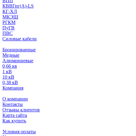
ВПП
КВВГнг(А)-LS
КГ-ХЛ
МКЭШ
РГКМ
ПуГВ
ПВС
Силовые кабели
Бронированные
Медные
Алюминиевые
0,66 кв
1 кВ
10 кВ
0,38 кВ
Компания
О компании
Контакты
Отзывы клиентов
Карта сайта
Как купить
Условия оплаты