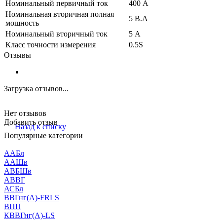
Номинальный первичный ток
400 А
Номинальная вторичная полная
5 В.А
мощность
Номинальный вторичный ток
5 А
Класс точности измерения
0.5S
Отзывы
Загрузка отзывов...
Нет отзывов
Добавить отзыв
Назад к списку
Популярные категории
ААБл
ААШв
АВБШв
АВВГ
АСБл
ВВГнг(А)-FRLS
ВПП
КВВГнг(А)-LS