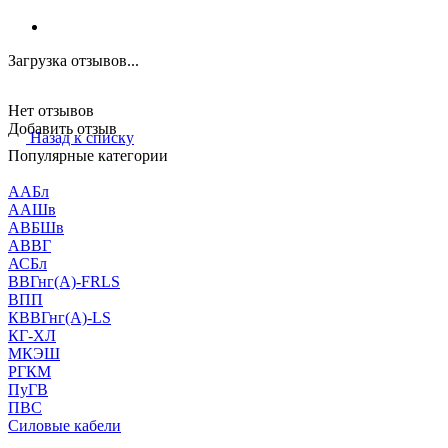
Загрузка отзывов...
Нет отзывов
Добавить отзыв
Назад к списку
Популярные категории
ААБл
ААШв
АВБШв
АВВГ
АСБл
ВВГнг(А)-FRLS
ВПП
КВВГнг(А)-LS
КГ-ХЛ
МКЭШ
РГКМ
ПуГВ
ПВС
Силовые кабели