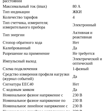
расстояний
Максимальный ток (imax)
80 А
Тип индикации
ЖКИ
Количество тарифов
4
Тип счетчика, измерителя;
Электронный
измерительного прибора
Активная и
Тип энергии
реактивная
Стопор обратного хода
Нет
Калиброванный
Да
Разрешение на применение
Не требуется
Электрический и
Импульсный выход
оптический
Схема подключения
1-фазный
Средство измерения профиля нагрузки
Да
(журнал событий)
Сигнатура ЕЕС40
Нет
С кодовым замком
Да
Номинальное фазное напряжение с
230 В
Номинальное фазное напряжение по
230 В
Номинальное линейное напряжение с
230 В