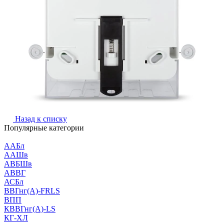
Назад к списку
Популярные категории
ААБл
ААШв
АВБШв
АВВГ
АСБл
ВВГнг(А)-FRLS
ВПП
КВВГнг(А)-LS
КГ-ХЛ