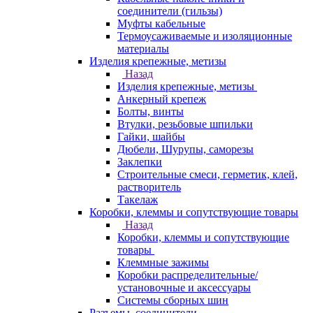
соединители (гильзы)
Муфты кабельные
Термоусаживаемые и изоляционные
материалы
Изделия крепежные, метизы
Назад
Изделия крепежные, метизы
Анкерный крепеж
Болты, винты
Втулки, резьбовые шпильки
Гайки, шайбы
Дюбели, Шурупы, саморезы
Заклепки
Строительные смеси, герметик, клей,
растворитель
Такелаж
Коробки, клеммы и сопутствующие товары
Назад
Коробки, клеммы и сопутствующие
товары
Клеммные зажимы
Коробки распределительные/
установочные и аксессуары
Системы сборных шин
Разъемы, соединители