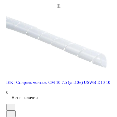
IEK | Спираль монтаж. СМ-10-7.5 (уп.10м) USWB-D10-10
0
Нет в наличии