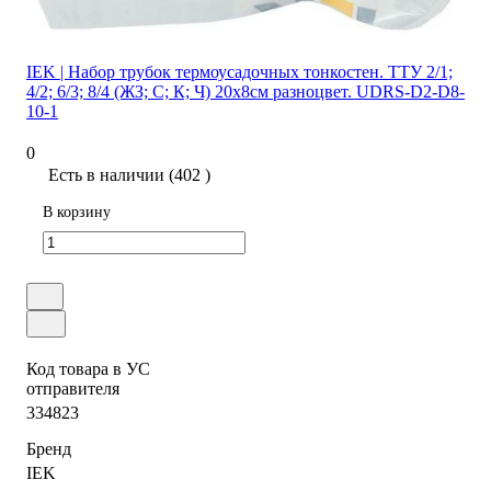
IEK | Набор трубок термоусадочных тонкостен. ТТУ 2/1;
4/2; 6/3; 8/4 (ЖЗ; С; К; Ч) 20х8см разноцвет. UDRS-D2-D8-
10-1
0
Есть в наличии (402 )
В корзину
Код товара в УС
отправителя
334823
Бренд
IEK