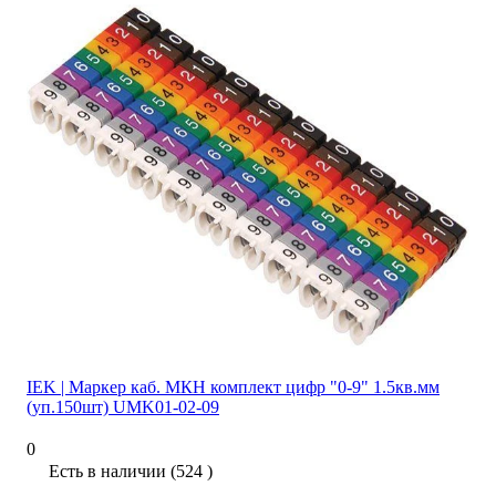
IEK | Маркер каб. МКН комплект цифр "0-9" 1.5кв.мм
(уп.150шт) UMK01-02-09
0
Есть в наличии (524 )