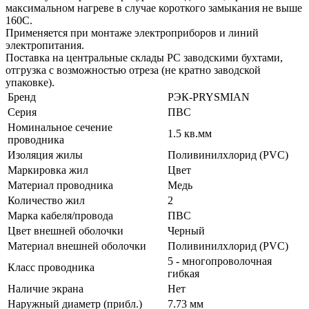
максимальном нагреве в случае короткого замыкания не выше
160С.
Применяется при монтаже электроприборов и линий
электропитания.
Поставка на центральные склады РС заводскими бухтами,
отгрузка с возможностью отреза (не кратно заводской
упаковке).
Бренд
РЭК-PRYSMIAN
Серия
ПВС
Номинальное сечение
1.5 кв.мм
проводника
Изоляция жилы
Поливинилхлорид (PVC)
Маркировка жил
Цвет
Материал проводника
Медь
Количество жил
2
Марка кабеля/провода
ПВС
Цвет внешней оболочки
Черный
Материал внешней оболочки
Поливинилхлорид (PVC)
5 - многопроволочная
Класс проводника
гибкая
Наличие экрана
Нет
Наружный диаметр (прибл.)
7.73 мм