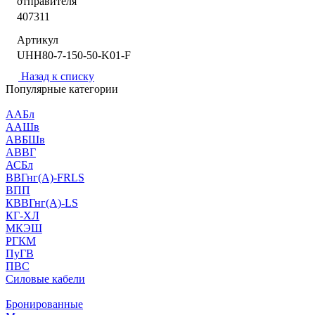
отправителя
407311
Артикул
UHH80-7-150-50-K01-F
Назад к списку
Популярные категории
ААБл
ААШв
АВБШв
АВВГ
АСБл
ВВГнг(А)-FRLS
ВПП
КВВГнг(А)-LS
КГ-ХЛ
МКЭШ
РГКМ
ПуГВ
ПВС
Силовые кабели
Бронированные