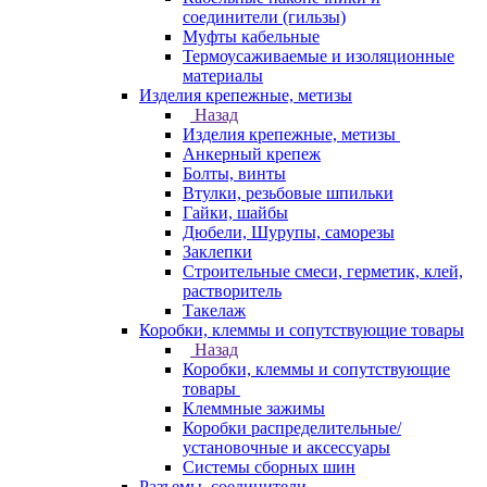
соединители (гильзы)
Муфты кабельные
Термоусаживаемые и изоляционные
материалы
Изделия крепежные, метизы
Назад
Изделия крепежные, метизы
Анкерный крепеж
Болты, винты
Втулки, резьбовые шпильки
Гайки, шайбы
Дюбели, Шурупы, саморезы
Заклепки
Строительные смеси, герметик, клей,
растворитель
Такелаж
Коробки, клеммы и сопутствующие товары
Назад
Коробки, клеммы и сопутствующие
товары
Клеммные зажимы
Коробки распределительные/
установочные и аксессуары
Системы сборных шин
Разъемы, соединители