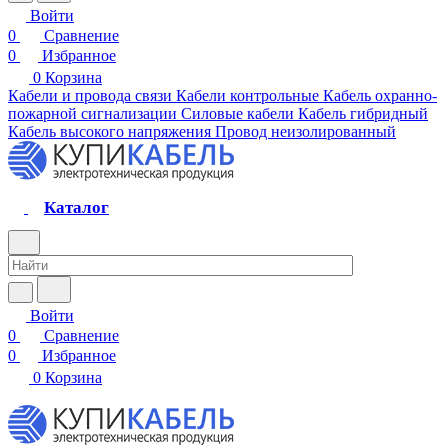
Войти
0
Сравнение
0
Избранное
0
Корзина
Кабели и провода связи
Кабели контрольные
Кабель охранно-
пожарной сигнализации
Силовые кабели
Кабель гибридный
Кабель высокого напряжения
Провод неизолированный
Каталог
Войти
0
Сравнение
0
Избранное
0
Корзина