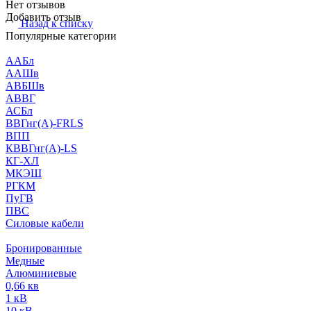
Нет отзывов
Добавить отзыв
Назад к списку
Популярные категории
ААБл
ААШв
АВБШв
АВВГ
АСБл
ВВГнг(А)-FRLS
ВПП
КВВГнг(А)-LS
КГ-ХЛ
МКЭШ
РГКМ
ПуГВ
ПВС
Силовые кабели
Бронированные
Медные
Алюминиевые
0,66 кв
1 кВ
10 кВ