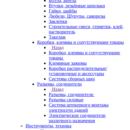
Болты, винты
Втулки, резьбовые шпильки
Гайки, шайбы
Дюбели, Шурупы, саморезы
Заклепки
Строительные смеси, герметик, клей,
растворитель
Такелаж
Коробки, клеммы и сопутствующие товары
Назад
Коробки, клеммы и сопутствующие
товары
Клеммные зажимы
Коробки распределительные/
установочные и аксессуары
Системы сборных шин
Разъемы, соединители
Назад
Разъемы, соединители
Разъемы силовые
Система штекерного монтажа
электросети зданий
Электрические соединители
различного назначения
Инструменты, техника