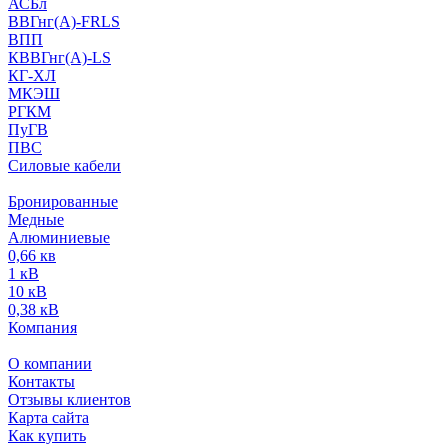
АСБл
ВВГнг(А)-FRLS
ВПП
КВВГнг(А)-LS
КГ-ХЛ
МКЭШ
РГКМ
ПуГВ
ПВС
Силовые кабели
Бронированные
Медные
Алюминиевые
0,66 кв
1 кВ
10 кВ
0,38 кВ
Компания
О компании
Контакты
Отзывы клиентов
Карта сайта
Как купить