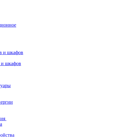
ционное
в и шкафов
 и шкафов
суары
нергии
ния
а
ройства