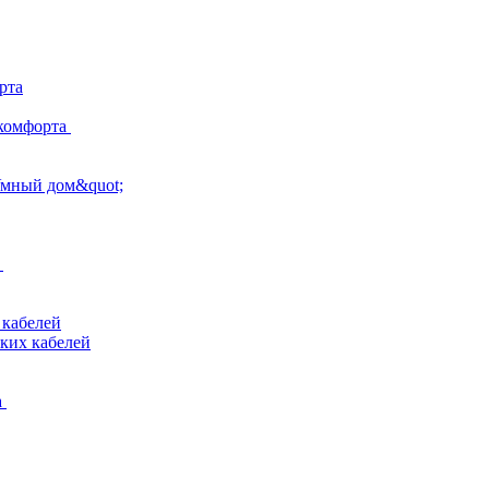
рта
комфорта
Умный дом&quot;
 кабелей
ких кабелей
а