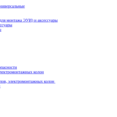
универсальные
 для монтажа ЭУИ) и аксессуары
ессуары
ы
опасности
электромонтажных колон
лов, электромонтажных колон
и