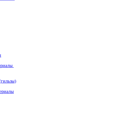
ы
ериалы
(гильзы)
ериалы