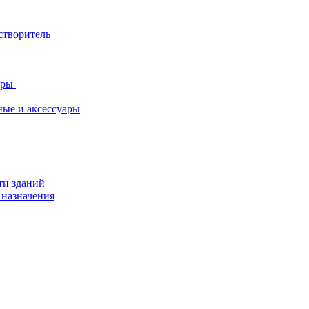
створитель
ары
ные и аксессуары
ти зданий
 назначения