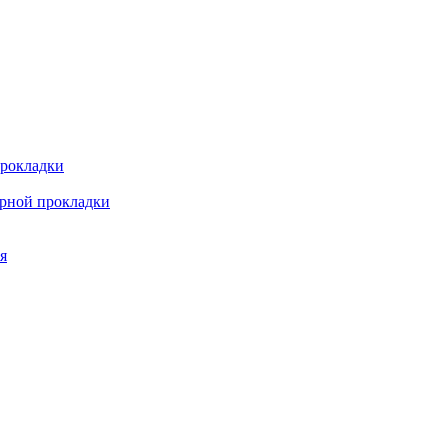
прокладки
арной прокладки
я