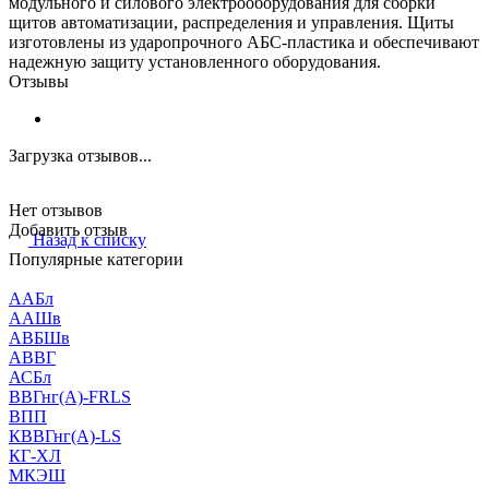
модульного и силового электрооборудования для сборки
щитов автоматизации, распределения и управления. Щиты
изготовлены из ударопрочного АБС-пластика и обеспечивают
надежную защиту установленного оборудования.
Отзывы
Загрузка отзывов...
Нет отзывов
Добавить отзыв
Назад к списку
Популярные категории
ААБл
ААШв
АВБШв
АВВГ
АСБл
ВВГнг(А)-FRLS
ВПП
КВВГнг(А)-LS
КГ-ХЛ
МКЭШ