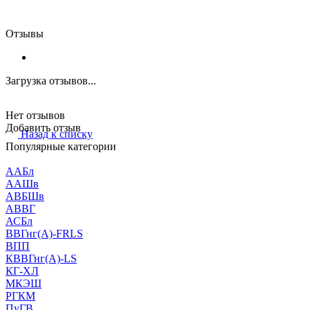
Отзывы
Загрузка отзывов...
Нет отзывов
Добавить отзыв
Назад к списку
Популярные категории
ААБл
ААШв
АВБШв
АВВГ
АСБл
ВВГнг(А)-FRLS
ВПП
КВВГнг(А)-LS
КГ-ХЛ
МКЭШ
РГКМ
ПуГВ