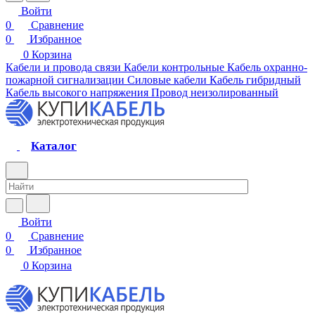
Войти
0
Сравнение
0
Избранное
0
Корзина
Кабели и провода связи
Кабели контрольные
Кабель охранно-
пожарной сигнализации
Силовые кабели
Кабель гибридный
Кабель высокого напряжения
Провод неизолированный
Каталог
Войти
0
Сравнение
0
Избранное
0
Корзина