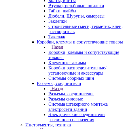
Болты, винты
Втулки, резьбовые шпильки
Гайки, шайбы
Дюбели, Шурупы, саморезы
Заклепки
Строительные смеси, герметик, клей,
растворитель
Такелаж
Коробки, клеммы и сопутствующие товары
Назад
Коробки, клеммы и сопутствующие
товары
Клеммные зажимы
Коробки распределительные/
установочные и аксессуары
Системы сборных шин
Разъемы, соединители
Назад
Разъемы, соединители
Разъемы силовые
Система штекерного монтажа
электросети зданий
Электрические соединители
различного назначения
Инструменты, техника