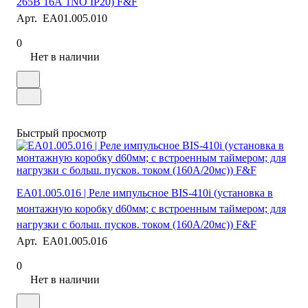
265B 16А 1NO IP20) F&F
Арт.
EA01.005.010
0
Нет в наличии
Быстрый просмотр
EA01.005.016 | Реле импульсное BIS-410i (установка в
монтажную коробку d60мм; с встроенным таймером; для
нагрузки с больш. пусков. током (160А/20мс)) F&F
Арт.
EA01.005.016
0
Нет в наличии