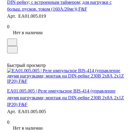
DIN-рейку; с встроенным таймером; для нагрузки с
больш. пусков. током (160А/20мс)) F&F
Арт.
EA01.005.019
0
Нет в наличии
Быстрый просмотр
EA01.005.005 | Реле импульсное BIS-414 (управление
двумя нагрузками; монтаж на DIN-рейке 230В 2х8А 2х1Z
IP20) F&F
Арт.
EA01.005.005
0
Нет в наличии