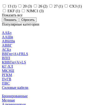
13 (
1
)
20 (
3
)
26 (
2
)
27 (
1
)
CX3 (
1
)
EKF (
1
)
NJMC1 (
3
)
Показать все
Сбросить
Популярные категории
ААБл
ААШв
АВБШв
АВВГ
АСБл
ВВГнг(А)-FRLS
ВПП
КВВГнг(А)-LS
КГ-ХЛ
МКЭШ
РГКМ
ПуГВ
ПВС
Силовые кабели
Бронированные
Медные
Алюминиевые