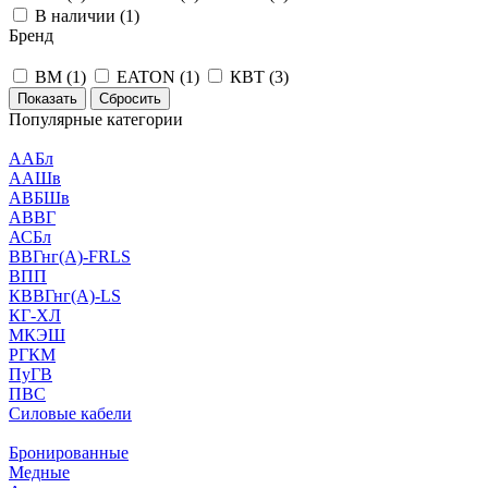
В наличии (
1
)
Бренд
BM (
1
)
EATON (
1
)
КВТ (
3
)
Сбросить
Популярные категории
ААБл
ААШв
АВБШв
АВВГ
АСБл
ВВГнг(А)-FRLS
ВПП
КВВГнг(А)-LS
КГ-ХЛ
МКЭШ
РГКМ
ПуГВ
ПВС
Силовые кабели
Бронированные
Медные