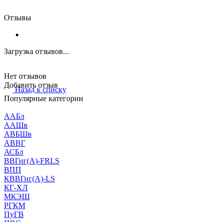
Отзывы
Загрузка отзывов...
Нет отзывов
Добавить отзыв
Назад к списку
Популярные категории
ААБл
ААШв
АВБШв
АВВГ
АСБл
ВВГнг(А)-FRLS
ВПП
КВВГнг(А)-LS
КГ-ХЛ
МКЭШ
РГКМ
ПуГВ