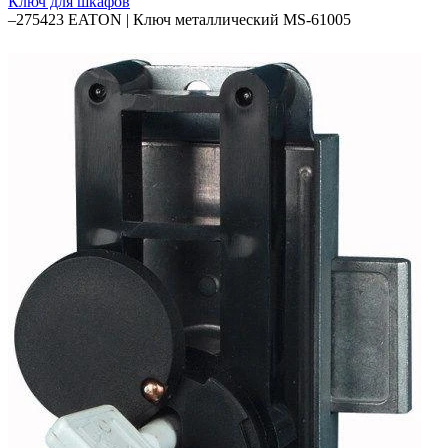
Ключ для шкафов
–
275423 EATON | Ключ металлический MS-61005