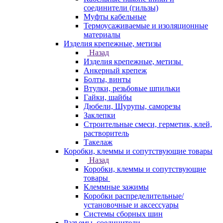
соединители (гильзы)
Муфты кабельные
Термоусаживаемые и изоляционные
материалы
Изделия крепежные, метизы
Назад
Изделия крепежные, метизы
Анкерный крепеж
Болты, винты
Втулки, резьбовые шпильки
Гайки, шайбы
Дюбели, Шурупы, саморезы
Заклепки
Строительные смеси, герметик, клей,
растворитель
Такелаж
Коробки, клеммы и сопутствующие товары
Назад
Коробки, клеммы и сопутствующие
товары
Клеммные зажимы
Коробки распределительные/
установочные и аксессуары
Системы сборных шин
Разъемы, соединители