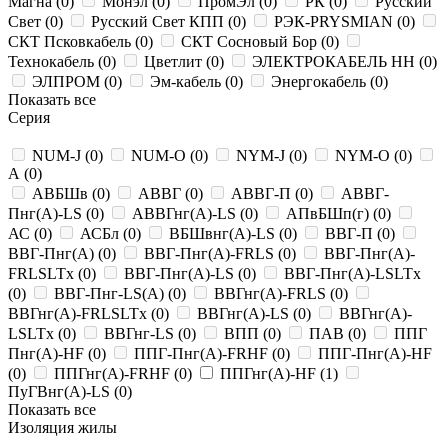
Магна (
0
)
Монэл (
0
)
ПромЭл (
0
)
РК (
0
)
Русский
Свет (
0
)
Русский Свет КПП (
0
)
РЭК-PRYSMIAN (
0
)
СКТ Псковкабель (
0
)
СКТ Сосновый Бор (
0
)
Технокабель (
0
)
Цветлит (
0
)
ЭЛЕКТРОКАБЕЛЬ НН (
0
)
ЭЛПРОМ (
0
)
Эм-кабель (
0
)
Энергокабель (
0
)
Показать все
Серия
NUM-J (
0
)
NUM-O (
0
)
NYM-J (
0
)
NYM-O (
0
)
А (
0
)
АВБШв (
0
)
АВВГ (
0
)
АВВГ-П (
0
)
АВВГ-
Пнг(А)-LS (
0
)
АВВГнг(А)-LS (
0
)
АПвБШп(г) (
0
)
АС (
0
)
АСБл (
0
)
ВБШвнг(А)-LS (
0
)
ВВГ-П (
0
)
ВВГ-Пнг(А) (
0
)
ВВГ-Пнг(А)-FRLS (
0
)
ВВГ-Пнг(А)-
FRLSLTx (
0
)
ВВГ-Пнг(А)-LS (
0
)
ВВГ-Пнг(А)-LSLTx
(
0
)
ВВГ-Пнг-LS(А) (
0
)
ВВГнг(А)-FRLS (
0
)
ВВГнг(А)-FRLSLTx (
0
)
ВВГнг(А)-LS (
0
)
ВВГнг(А)-
LSLTx (
0
)
ВВГнг-LS (
0
)
ВПП (
0
)
ПАВ (
0
)
ППГ
Пнг(А)-HF (
0
)
ППГ-Пнг(А)-FRHF (
0
)
ППГ-Пнг(А)-HF
(
0
)
ППГнг(А)-FRHF (
0
)
ППГнг(А)-HF (
1
)
ПуГВнг(А)-LS (
0
)
Показать все
Изоляция жилы