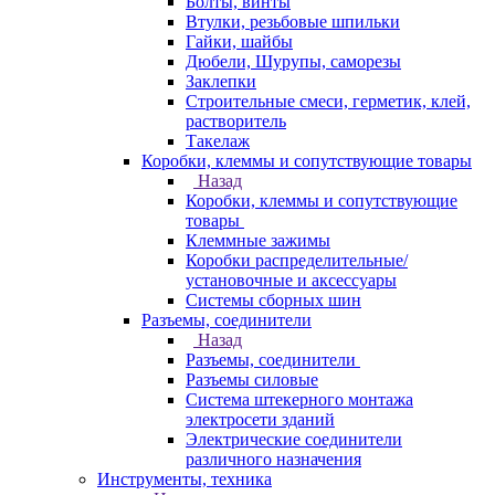
Болты, винты
Втулки, резьбовые шпильки
Гайки, шайбы
Дюбели, Шурупы, саморезы
Заклепки
Строительные смеси, герметик, клей,
растворитель
Такелаж
Коробки, клеммы и сопутствующие товары
Назад
Коробки, клеммы и сопутствующие
товары
Клеммные зажимы
Коробки распределительные/
установочные и аксессуары
Системы сборных шин
Разъемы, соединители
Назад
Разъемы, соединители
Разъемы силовые
Система штекерного монтажа
электросети зданий
Электрические соединители
различного назначения
Инструменты, техника