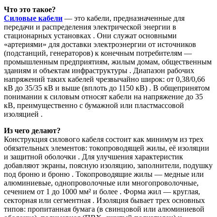
Что это такое?
Силовые кабели
— это кабели, предназначенные для
передачи и распределения электрической энергии в
стационарных установках . Они служат основными
«артериями» для доставки электроэнергии от источников
(подстанций, генераторов) к конечным потребителям —
промышленным предприятиям, жилым домам, общественным
зданиям и объектам инфраструктуры . Диапазон рабочих
напряжений таких кабелей чрезвычайно широк: от 0,38/0,66
кВ до 35/35 кВ и выше (вплоть до 1150 кВ) . В общепринятом
понимании к силовым относят кабели на напряжение до 35
кВ, преимущественно с бумажной или пластмассовой
изоляцией .
Из чего делают?
Конструкция силового кабеля состоит как минимум из трех
обязательных элементов: токопроводящей жилы, её изоляции
и защитной оболочки . Для улучшения характеристик
добавляют экраны, поясную изоляцию, заполнители, подушку
под броню и броню . Токопроводящие жилы — медные или
алюминиевые, однопроволочные или многопроволочные,
сечением от 1 до 1000 мм² и более . Форма жил — круглая,
секторная или сегментная . Изоляция бывает трех основных
типов: пропитанная бумага (в свинцовой или алюминиевой