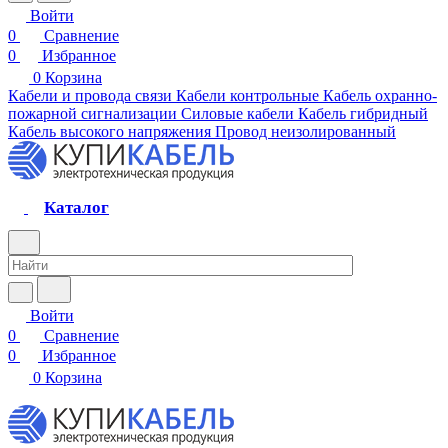
Войти
0
Сравнение
0
Избранное
0
Корзина
Кабели и провода связи
Кабели контрольные
Кабель охранно-
пожарной сигнализации
Силовые кабели
Кабель гибридный
Кабель высокого напряжения
Провод неизолированный
Каталог
Войти
0
Сравнение
0
Избранное
0
Корзина