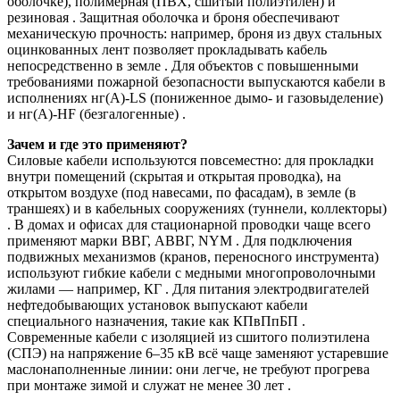
оболочке), полимерная (ПВХ, сшитый полиэтилен) и
резиновая . Защитная оболочка и броня обеспечивают
механическую прочность: например, броня из двух стальных
оцинкованных лент позволяет прокладывать кабель
непосредственно в земле . Для объектов с повышенными
требованиями пожарной безопасности выпускаются кабели в
исполнениях нг(А)-LS (пониженное дымо- и газовыделение)
и нг(А)-HF (безгалогенные) .
Зачем и где это применяют?
Силовые кабели используются повсеместно: для прокладки
внутри помещений (скрытая и открытая проводка), на
открытом воздухе (под навесами, по фасадам), в земле (в
траншеях) и в кабельных сооружениях (туннели, коллекторы)
. В домах и офисах для стационарной проводки чаще всего
применяют марки ВВГ, АВВГ, NYM . Для подключения
подвижных механизмов (кранов, переносного инструмента)
используют гибкие кабели с медными многопроволочными
жилами — например, КГ . Для питания электродвигателей
нефтедобывающих установок выпускают кабели
специального назначения, такие как КПвПпБП .
Современные кабели с изоляцией из сшитого полиэтилена
(СПЭ) на напряжение 6–35 кВ всё чаще заменяют устаревшие
маслонаполненные линии: они легче, не требуют прогрева
при монтаже зимой и служат не менее 30 лет .