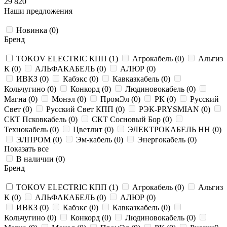
29 820
Наши предложения
Новинка (
0
)
Бренд
TOKOV ELECTRIC КПП (
1
)
Агрокабель (
0
)
Альгиз
К (
0
)
АЛЬФАКАБЕЛЬ (
0
)
АЛЮР (
0
)
ИВКЗ (
0
)
Кабэкс (
0
)
Кавказкабель (
0
)
Кольчугино (
0
)
Конкорд (
0
)
Людиновокабель (
0
)
Магна (
0
)
Монэл (
0
)
ПромЭл (
0
)
РК (
0
)
Русский
Свет (
0
)
Русский Свет КПП (
0
)
РЭК-PRYSMIAN (
0
)
СКТ Псковкабель (
0
)
СКТ Сосновый Бор (
0
)
Технокабель (
0
)
Цветлит (
0
)
ЭЛЕКТРОКАБЕЛЬ НН (
0
)
ЭЛПРОМ (
0
)
Эм-кабель (
0
)
Энергокабель (
0
)
Показать все
В наличии (
0
)
Бренд
TOKOV ELECTRIC КПП (
1
)
Агрокабель (
0
)
Альгиз
К (
0
)
АЛЬФАКАБЕЛЬ (
0
)
АЛЮР (
0
)
ИВКЗ (
0
)
Кабэкс (
0
)
Кавказкабель (
0
)
Кольчугино (
0
)
Конкорд (
0
)
Людиновокабель (
0
)