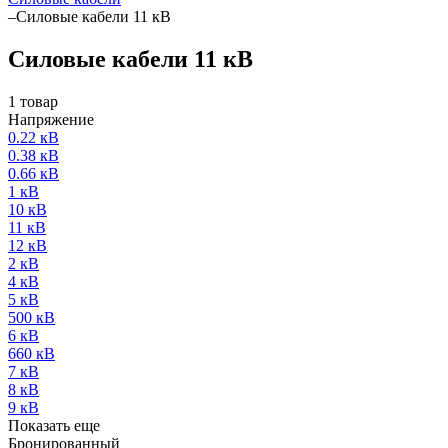
–
Силовые кабели 11 кВ
Силовые кабели 11 кВ
1 товар
Напряжение
0.22 кВ
0.38 кВ
0.66 кВ
1 кВ
10 кВ
11 кВ
12 кВ
2 кВ
4 кВ
5 кВ
500 кВ
6 кВ
660 кВ
7 кВ
8 кВ
9 кВ
Показать еще
Бронированный