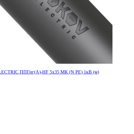
CTRIC ППГнг(А)-HF 5х35 МК (N PE) 1кВ (м)