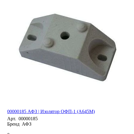
00000185 АФЗ | Изолятор ОФП-1 (А645М)
Арт.
00000185
Бренд
АФЗ