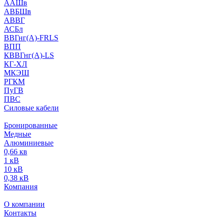
ААШв
АВБШв
АВВГ
АСБл
ВВГнг(А)-FRLS
ВПП
КВВГнг(А)-LS
КГ-ХЛ
МКЭШ
РГКМ
ПуГВ
ПВС
Силовые кабели
Бронированные
Медные
Алюминиевые
0,66 кв
1 кВ
10 кВ
0,38 кВ
Компания
О компании
Контакты