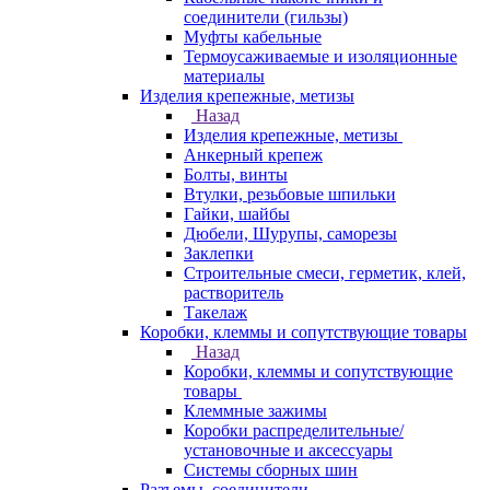
соединители (гильзы)
Муфты кабельные
Термоусаживаемые и изоляционные
материалы
Изделия крепежные, метизы
Назад
Изделия крепежные, метизы
Анкерный крепеж
Болты, винты
Втулки, резьбовые шпильки
Гайки, шайбы
Дюбели, Шурупы, саморезы
Заклепки
Строительные смеси, герметик, клей,
растворитель
Такелаж
Коробки, клеммы и сопутствующие товары
Назад
Коробки, клеммы и сопутствующие
товары
Клеммные зажимы
Коробки распределительные/
установочные и аксессуары
Системы сборных шин
Разъемы, соединители