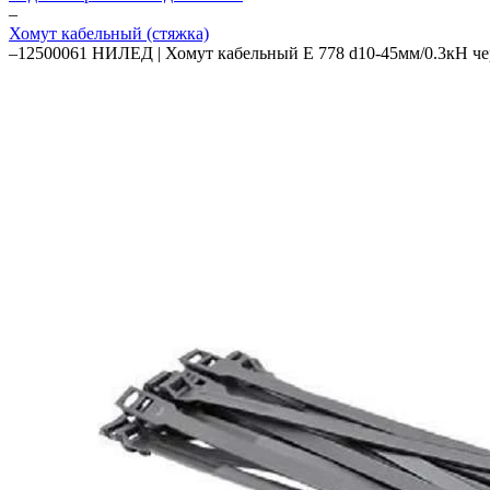
–
Хомут кабельный (стяжка)
–
12500061 НИЛЕД | Хомут кабельный E 778 d10-45мм/0.3кН че