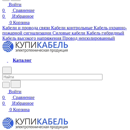
Войти
0
Сравнение
0
Избранное
0
Корзина
Кабели и провода связи
Кабели контрольные
Кабель охранно-
пожарной сигнализации
Силовые кабели
Кабель гибридный
Кабель высокого напряжения
Провод неизолированный
Каталог
Войти
0
Сравнение
0
Избранное
0
Корзина