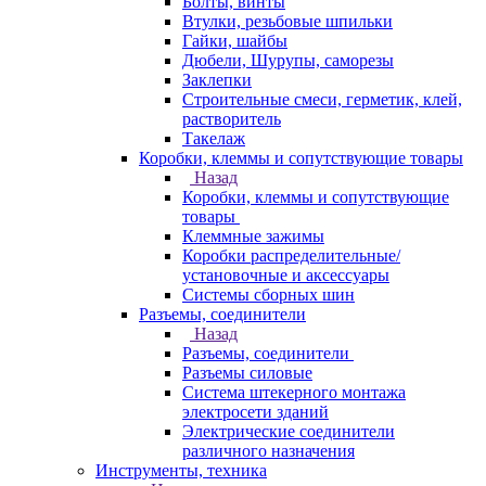
Болты, винты
Втулки, резьбовые шпильки
Гайки, шайбы
Дюбели, Шурупы, саморезы
Заклепки
Строительные смеси, герметик, клей,
растворитель
Такелаж
Коробки, клеммы и сопутствующие товары
Назад
Коробки, клеммы и сопутствующие
товары
Клеммные зажимы
Коробки распределительные/
установочные и аксессуары
Системы сборных шин
Разъемы, соединители
Назад
Разъемы, соединители
Разъемы силовые
Система штекерного монтажа
электросети зданий
Электрические соединители
различного назначения
Инструменты, техника