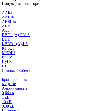
Популярные категории
ААБл
ААШв
АВБШв
АВВГ
АСБл
ВВГнг(А)-FRLS
ВПП
КВВГнг(А)-LS
КГ-ХЛ
МКЭШ
РГКМ
ПуГВ
ПВС
Силовые кабели
Бронированные
Медные
Алюминиевые
0,66 кв
1 кВ
10 кВ
0,38 кВ
Компания