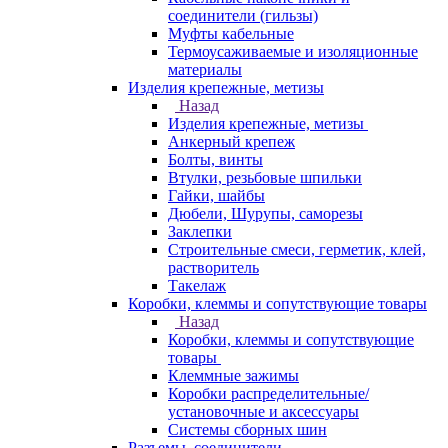
соединители (гильзы)
Муфты кабельные
Термоусаживаемые и изоляционные
материалы
Изделия крепежные, метизы
Назад
Изделия крепежные, метизы
Анкерный крепеж
Болты, винты
Втулки, резьбовые шпильки
Гайки, шайбы
Дюбели, Шурупы, саморезы
Заклепки
Строительные смеси, герметик, клей,
растворитель
Такелаж
Коробки, клеммы и сопутствующие товары
Назад
Коробки, клеммы и сопутствующие
товары
Клеммные зажимы
Коробки распределительные/
установочные и аксессуары
Системы сборных шин
Разъемы, соединители