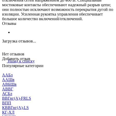
отключения сетей напряжением до 400 В. Специальные
мостиковые контакты обеспечивают надежный разрыв цепи;
они полностью исключают возможность перекрытия дугой по
изоляции. Усиленная рукоятка управления обеспечивает
большое количество включений/отключений.
Отзывы
Загрузка отзывов...
Нет отзывов
Добавить отзыв
Назад к списку
Популярные категории
ААБл
ААШв
АВБШв
АВВГ
АСБл
ВВГнг(А)-FRLS
ВПП
КВВГнг(А)-LS
КГ-ХЛ