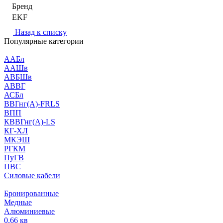
Бренд
EKF
Назад к списку
Популярные категории
ААБл
ААШв
АВБШв
АВВГ
АСБл
ВВГнг(А)-FRLS
ВПП
КВВГнг(А)-LS
КГ-ХЛ
МКЭШ
РГКМ
ПуГВ
ПВС
Силовые кабели
Бронированные
Медные
Алюминиевые
0,66 кв