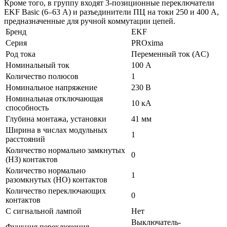
Кроме того, в группу входят 3-позиционные переключатели
EKF Basic (6–63 А) и разъединители ПЦ на токи 250 и 400 А,
предназначенные для ручной коммутации цепей.
Бренд
EKF
Серия
PROxima
Род тока
Переменный ток (AC)
Номинальный ток
100 А
Количество полюсов
1
Номинальное напряжение
230 В
Номинальная отключающая
10 кА
способность
Глубина монтажа, установки
41 мм
Ширина в числах модульных
1
расстояний
Количество нормально замкнутых
0
(НЗ) контактов
Количество нормально
1
разомкнутых (НО) контактов
Количество переключающих
0
контактов
С сигнальной лампой
Нет
Выключатель-
Функция переключения