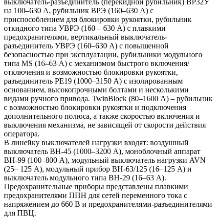
выключатель-разъединитель (перекидной рубильник) ВР32У
на 100–630 А, рубильник ВРЭ (160–630 А) с
приспособлением для блокировки рукоятки, рубильник
откидного типа УВРЭ (160 – 630 А) с плавкими
предохранителями, вертикальный выключатель-
разъединитель УВРЭ (160–630 А) с повышенной
безопасностью при эксплуатации, рубильники модульного
типа MS (16–63 А) с механизмом быстрого включения/
отключения и возможностью блокировки рукоятки,
разъединитель РЕ19 (1000–3150 А) с изолированным
основанием, высокопрочными болтами и несколькими
видами ручного привода. TwinBlock (80–1600 А) – рубильник
с возможностью блокировки рукоятки и подключения
дополнительного полюса, а также скоростью включения и
выключения механизма, не зависящей от скорости действия
оператора.
В линейку выключателей нагрузки входят: воздушный
выключатель ВН-45 (1000–3200 А), моноблочный аппарат
ВН-99 (100–800 А), модульный выключатель нагрузки AVN
(25– 125 А), модульный прибор ВН-63/125 (16–125 А) и
выключатель модульного типа ВН-29 (16–63 А).
Предохранительные приборы представлены плавкими
предохранителями ППН для сетей переменного тока с
напряжением до 660 В и предохранителями-разъединителями
для ПВЦ.