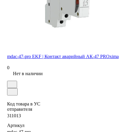
mdac-47-pro EKF | Контакт аварийный АК-47 PROxima
0
Нет в наличии
Код товара в УС
отправителя
311013
Артикул
mdac-47-pro