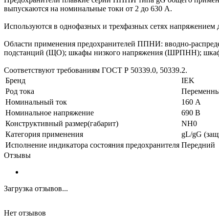
выпускаются на номинальные токи от 2 до 630 А.
Используются в однофазных и трехфазных сетях напряжением д
Области применения предохранителей ППНИ: вводно-распреде
подстанций (ЩО); шкафы низкого напряжения (ШРПНН); шкаф
Соответствуют требованиям ГОСТ Р 50339.0, 50339.2.
Бренд
IEK
Род тока
Переменны
Номинальный ток
160 А
Номинальное напряжение
690 В
Конструктивный размер(габарит)
NH0
Категория применения
gL/gG (защ
Исполнение индикатора состояния предохранителя
Передний
Отзывы
Загрузка отзывов...
Нет отзывов