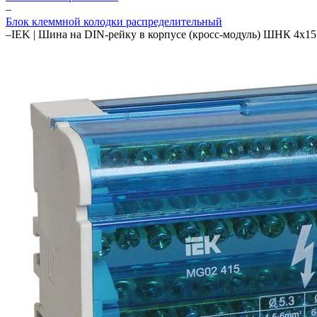
–
Блок клеммной колодки распределительный
–
IEK | Шина на DIN-рейку в корпусе (кросс-модуль) ШНК 4х