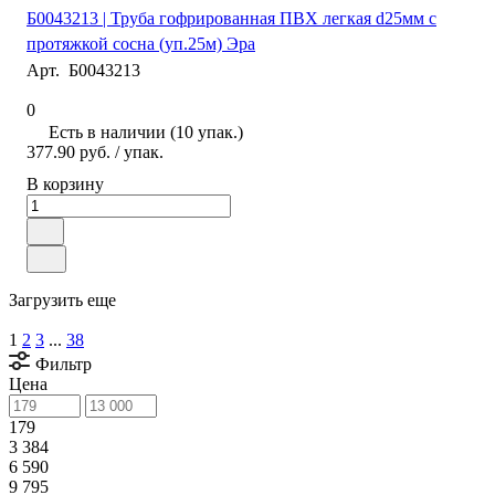
Б0043213 | Труба гофрированная ПВХ легкая d25мм с
протяжкой сосна (уп.25м) Эра
Арт.
Б0043213
0
Есть в наличии (10 упак.)
377.90 руб.
/ упак.
В корзину
Загрузить еще
1
2
3
...
38
Фильтр
Цена
179
3 384
6 590
9 795