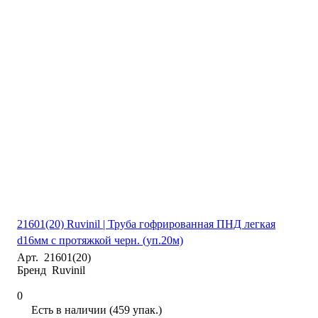
21601(20) Ruvinil | Труба гофрированная ПНД легкая
d16мм с протяжкой черн. (уп.20м)
Арт.
21601(20)
Бренд
Ruvinil
0
Есть в наличии (459 упак.)