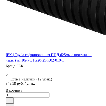
IEK | Труба гофрированная ПНД d25мм с протяжкой
черн. (уп.10м) CTG20-25-K02-010-1
Бренд
IEK
0
Есть в наличии (12 упак.)
349.59 руб.
/ упак.
В корзину