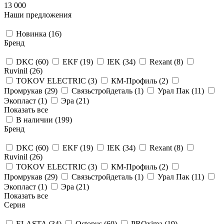
13 000
Наши предложения
Новинка (
16
)
Бренд
DKC (
60
)
EKF (
19
)
IEK (
34
)
Rexant (
8
)
Ruvinil (
26
)
TOKOV ELECTRIC (
3
)
КМ-Профиль (
2
)
Промрукав (
29
)
Связьстройдеталь (
1
)
Урал Пак (
11
)
Экопласт (
1
)
Эра (
21
)
Показать все
В наличии (
199
)
Бренд
DKC (
60
)
EKF (
19
)
IEK (
34
)
Rexant (
8
)
Ruvinil (
26
)
TOKOV ELECTRIC (
3
)
КМ-Профиль (
2
)
Промрукав (
29
)
Связьстройдеталь (
1
)
Урал Пак (
11
)
Экопласт (
1
)
Эра (
21
)
Показать все
Серия
ELASTA (
34
)
Octopus (
60
)
PROxima (
19
)