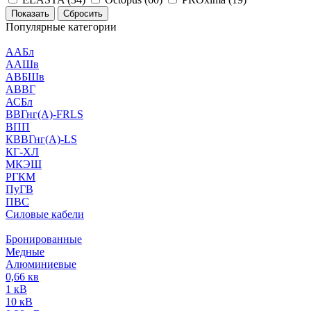
Сбросить
Популярные категории
ААБл
ААШв
АВБШв
АВВГ
АСБл
ВВГнг(А)-FRLS
ВПП
КВВГнг(А)-LS
КГ-ХЛ
МКЭШ
РГКМ
ПуГВ
ПВС
Силовые кабели
Бронированные
Медные
Алюминиевые
0,66 кв
1 кВ
10 кВ