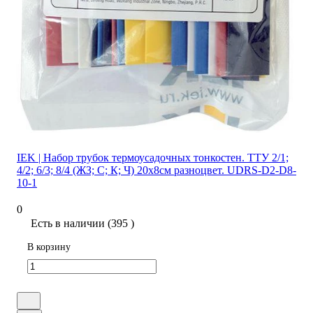
IEK | Набор трубок термоусадочных тонкостен. ТТУ 2/1;
4/2; 6/3; 8/4 (ЖЗ; С; К; Ч) 20х8см разноцвет. UDRS-D2-D8-
10-1
0
Есть в наличии (395 )
В корзину