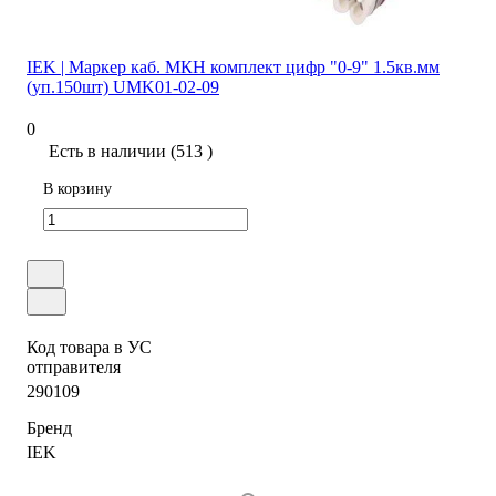
IEK | Маркер каб. МКН комплект цифр "0-9" 1.5кв.мм
(уп.150шт) UMK01-02-09
0
Есть в наличии (513 )
В корзину
Код товара в УС
отправителя
290109
Бренд
IEK