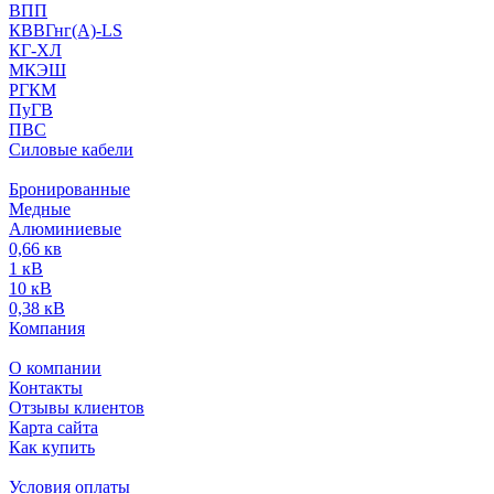
ВПП
КВВГнг(А)-LS
КГ-ХЛ
МКЭШ
РГКМ
ПуГВ
ПВС
Силовые кабели
Бронированные
Медные
Алюминиевые
0,66 кв
1 кВ
10 кВ
0,38 кВ
Компания
О компании
Контакты
Отзывы клиентов
Карта сайта
Как купить
Условия оплаты