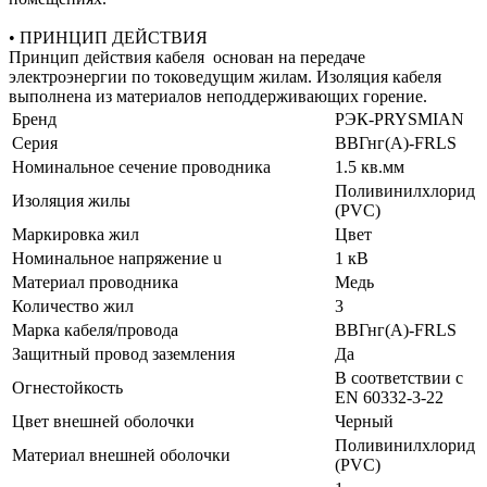
• ПРИНЦИП ДЕЙСТВИЯ
Принцип действия кабеля основан на передаче
электроэнергии по токоведущим жилам. Изоляция кабеля
выполнена из материалов неподдерживающих горение.
Бренд
РЭК-PRYSMIAN
Серия
ВВГнг(А)-FRLS
Номинальное сечение проводника
1.5 кв.мм
Поливинилхлорид
Изоляция жилы
(PVC)
Маркировка жил
Цвет
Номинальное напряжение u
1 кВ
Материал проводника
Медь
Количество жил
3
Марка кабеля/провода
ВВГнг(А)-FRLS
Защитный провод заземления
Да
В соответствии с
Огнестойкость
EN 60332-3-22
Цвет внешней оболочки
Черный
Поливинилхлорид
Материал внешней оболочки
(PVC)