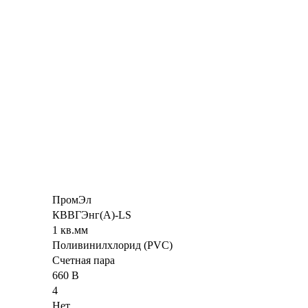
ПромЭл
КВВГЭнг(А)-LS
1 кв.мм
Поливинилхлорид (PVC)
Счетная пара
660 В
4
Нет