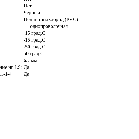
Нет
Черный
Поливинилхлорид (PVC)
1 - однопроволочная
-15 град.C
-15 град.C
-50 град.C
50 град.C
6.7 мм
ние нг-LS)
Да
1-1-4
Да