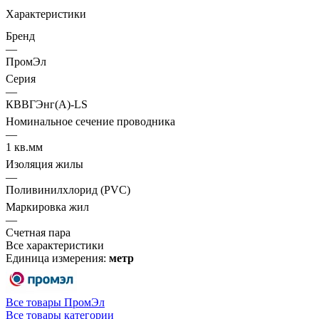
Характеристики
Бренд
—
ПромЭл
Серия
—
КВВГЭнг(А)-LS
Номинальное сечение проводника
—
1 кв.мм
Изоляция жилы
—
Поливинилхлорид (PVC)
Маркировка жил
—
Счетная пара
Все характеристики
Единица измерения:
метр
Все товары ПромЭл
Все товары категории