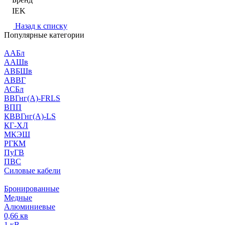
IEK
Назад к списку
Популярные категории
ААБл
ААШв
АВБШв
АВВГ
АСБл
ВВГнг(А)-FRLS
ВПП
КВВГнг(А)-LS
КГ-ХЛ
МКЭШ
РГКМ
ПуГВ
ПВС
Силовые кабели
Бронированные
Медные
Алюминиевые
0,66 кв
1 кВ