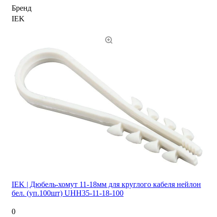
Бренд
IEK
IEK | Дюбель-хомут 11-18мм для круглого кабеля нейлон
бел. (уп.100шт) UHH35-11-18-100
0