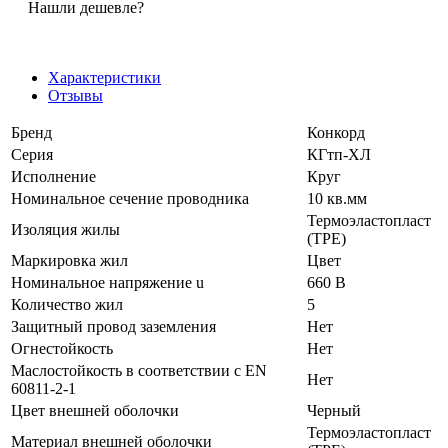
Нашли дешевле?
Характеристики
Отзывы
Бренд
Конкорд
Серия
КГтп-ХЛ
Исполнение
Круг
Номинальное сечение проводника
10 кв.мм
Термоэластопласт
Изоляция жилы
(TPE)
Маркировка жил
Цвет
Номинальное напряжение u
660 В
Количество жил
5
Защитный провод заземления
Нет
Огнестойкость
Нет
Маслостойкость в соответствии с EN
Нет
60811-2-1
Цвет внешней оболочки
Черный
Термоэластопласт
Материал внешней оболочки