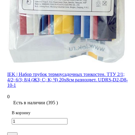
IEK | Набор трубок термоусадочных тонкостен. ТТУ 2/1;
4/2; 6/3; 8/4 (ЖЗ; С; К; Ч) 20х8см разноцвет. UDRS-D2-D8-
10-1
0
Есть в наличии (395 )
В корзину