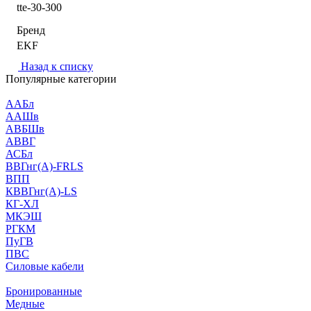
tte-30-300
Бренд
EKF
Назад к списку
Популярные категории
ААБл
ААШв
АВБШв
АВВГ
АСБл
ВВГнг(А)-FRLS
ВПП
КВВГнг(А)-LS
КГ-ХЛ
МКЭШ
РГКМ
ПуГВ
ПВС
Силовые кабели
Бронированные
Медные