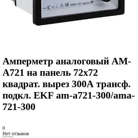
Амперметр аналоговый AM-
A721 на панель 72х72
квадрат. вырез 300А трансф.
подкл. EKF am-a721-300/ama-
721-300
0
Нет отзывов