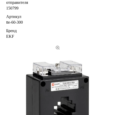
отправителя
150799
Артикул
tte-60-300
Бренд
EKF