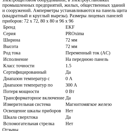
промышленных предприятий, жилых, общественных зданий
и сооружений. Амперметры устанавливаются на панель щита
(квадратный и круглый вырезы). Размеры лицевых панелей
приборов: 72 х 72, 80 х 80 и 96 х 96
Бренд
EKF
Серия
PROxima
Ширина
72 мм
Высота
72 мм
Род тока
Переменный ток (AC)
Исполнение
На переднюю панель
Класс точности
1.5
Сертифицированный
Да
Диапазон температур с
0 А
Диапазон температур по
300 А
Потеря мощности
0 Вт
Трансформаторное включение
Да
Измерительная система
Магнитомягкое железо
Освещение шкалы приборов
Нет
Шкала сверхтока
Да
Вспомогательная стрелка
Нет
Отзывы