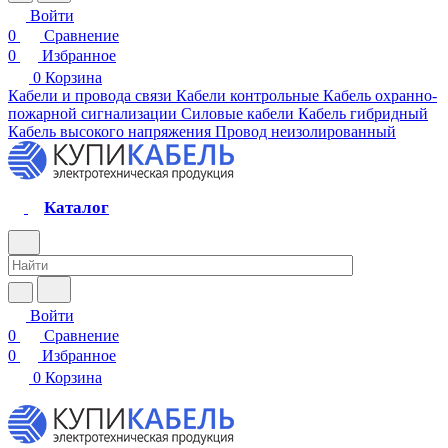
Войти
0
Сравнение
0
Избранное
0
Корзина
Кабели и провода связи
Кабели контрольные
Кабель охранно-
пожарной сигнализации
Силовые кабели
Кабель гибридный
Кабель высокого напряжения
Провод неизолированный
Каталог
Войти
0
Сравнение
0
Избранное
0
Корзина