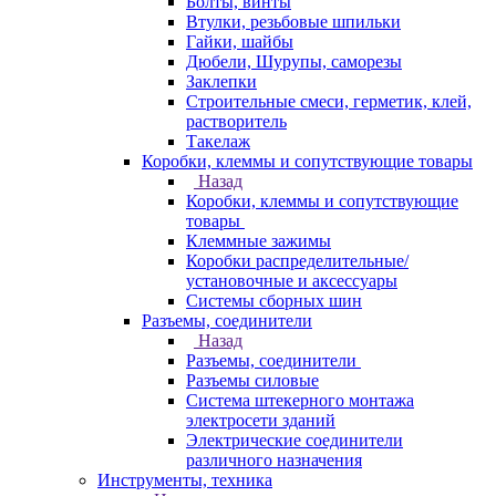
Болты, винты
Втулки, резьбовые шпильки
Гайки, шайбы
Дюбели, Шурупы, саморезы
Заклепки
Строительные смеси, герметик, клей,
растворитель
Такелаж
Коробки, клеммы и сопутствующие товары
Назад
Коробки, клеммы и сопутствующие
товары
Клеммные зажимы
Коробки распределительные/
установочные и аксессуары
Системы сборных шин
Разъемы, соединители
Назад
Разъемы, соединители
Разъемы силовые
Система штекерного монтажа
электросети зданий
Электрические соединители
различного назначения
Инструменты, техника