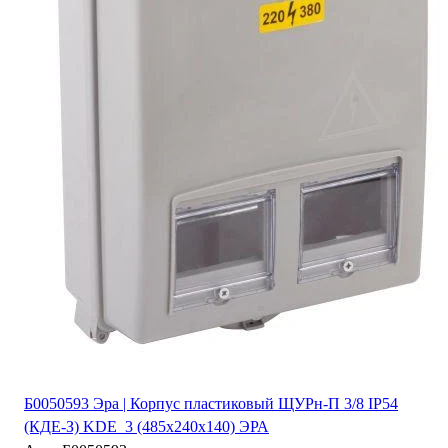
Б0050593 Эра | Корпус пластиковый ЩУРн-П 3/8 IP54
(КДЕ-З) KDE_3 (485х240х140) ЭРА