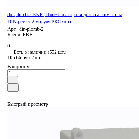
din-plomb-2 EKF | Пломбиратор вводного автомата на
DIN-рейку 2 модуля PROxima
Арт.
din-plomb-2
Бренд
EKF
0
Есть в наличии (552 шт.)
105.66 руб.
/ шт.
В корзину
Быстрый просмотр