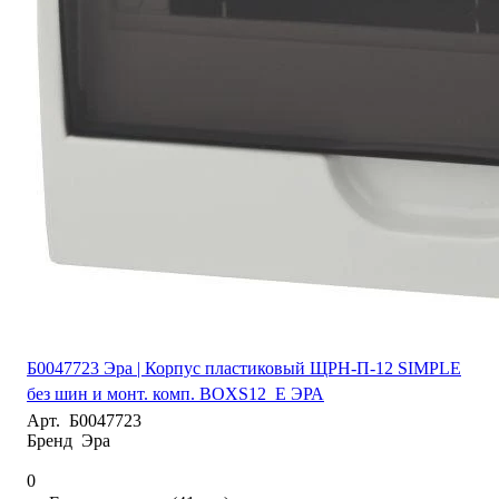
Б0047723 Эра | Корпус пластиковый ЩРН-П-12 SIMPLE
без шин и монт. комп. BOXS12_E ЭРА
Арт.
Б0047723
Бренд
Эра
0