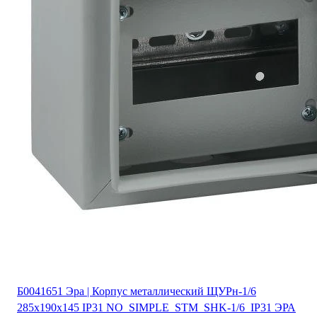
Б0041651 Эра | Корпус металлический ЩУРн-1/6
285х190х145 IP31 NO_SIMPLE_STM_SHK-1/6_IP31 ЭРА