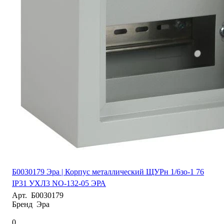
Б0030179 Эра | Корпус металлический ЩУРн 1/6зо-1 76
IP31 УХЛ3 NO-132-05 ЭРА
Арт.
Б0030179
Бренд
Эра
0