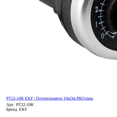
PT22-10K EKF | Потенциометр 10кОм PROxima
Арт.
PT22-10K
Бренд
EKF