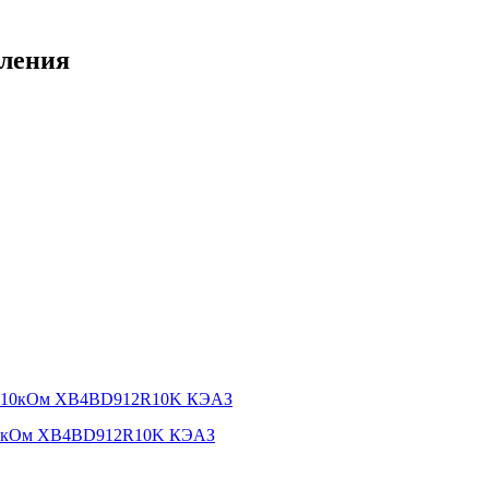
вления
0 10кОм XB4BD912R10K КЭАЗ